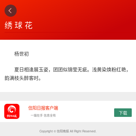
上一篇
下一篇
3
4
绣 球 花
杨世初
夏日相逢展玉姿，团团似锦莹无疵。浅黄染焕粉红艳，
韵满枝头醉客时。
信阳日报客户端
下载
一端在手 信息全有
Copyright © 信阳晚报 All Right Reserved.