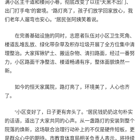
满小区主干道和楼间小巷，彻底改变了以往“天黑不出门、
出门打手电”的窘境。“路灯亮了，孩子们放学回家放心，我
们老年人遛弯也安心。”居民张阿姨笑着说。
在完善基础设施的同时，志愿者队伍对小区卫生死角、
楼道乱堆乱放、绿化带杂草及积存垃圾开展了全方位集中清
理整治。大家挥锹铲土、搬运杂物、清扫路面，经过一番努
力，小区路面干净整洁、楼道畅通有序，整体面貌焕然一
新。
如今的恒天家属院，路灯亮了，环境美了，人心也齐
了。
“小区变好了，日子更有奔头了。”居民钱奶奶这句朴实
的话语，道出了大家共同的心声。从一盏路灯的安装到整个
院落的焕新，这场联合治理行动补上的不仅是硬件短板，更
是群众心中的期待。市教育体育局相关负责人表示，将持续