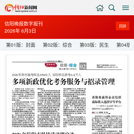
主
搜
显
页
索
示
与
信阳晚报数字报刊
回顾
隐
2026年 6月3日
藏
侧
第01版：封面
第02版：综合
第03版：民生
第04版
边
栏