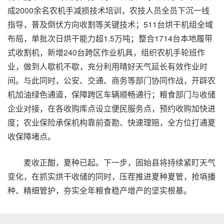
成2000余名农机手减损技术培训，农技人员全员下沉一线
指导，普及倒伏方向收割等关键技术；511台烘干机组全域
布局，单批次日烘干能力超1.5万吨；整合1714台本地履带
式收割机，新增240台跨区作业机具，组织农机手轮班作
业，做到人歇机不歇，充分利用晴好天气延长有效作业时
间。与此同时，公安、交通、商务等部门协同作战，开辟农
机加油绿色通道，保障跨区车辆顺畅通行；粮食部门与收储
企业对接，在各收购库点设立便民服务点，预约收购加快进
度；农业保险承保机构靠前查勘、快速理赔，全方位打通夏
收保障堵点。
麦收正酣，夏种已起。下一步，固始县将持续紧盯天气
变化，在抓实烘干收储的同时，压茬推进夏种夏管，抢墒播
种、精细管护，夯实全年粮食稳产增产的坚实根基。