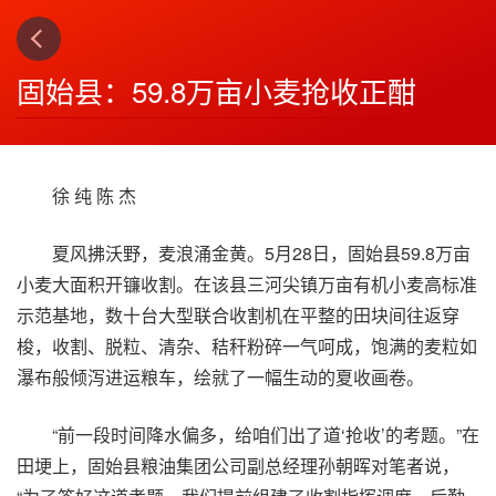
下一篇
4
固始县：59.8万亩小麦抢收正酣
徐 纯 陈 杰
夏风拂沃野，麦浪涌金黄。5月28日，固始县59.8万亩
小麦大面积开镰收割。在该县三河尖镇万亩有机小麦高标准
示范基地，数十台大型联合收割机在平整的田块间往返穿
梭，收割、脱粒、清杂、秸秆粉碎一气呵成，饱满的麦粒如
瀑布般倾泻进运粮车，绘就了一幅生动的夏收画卷。
“前一段时间降水偏多，给咱们出了道‘抢收’的考题。”在
田埂上，固始县粮油集团公司副总经理孙朝晖对笔者说，