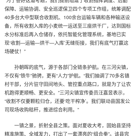
“为了答好这道考题，我们提前组建了收割指挥调度、后勤
保障、运输协调、安全巡逻保卫四个专项工作组，统筹调配
40多台大中型联合收割机、100余台运输车辆和各种输送设
备，所有收割入库的小麦统一运送至三座烘干厂，达到国标
水分标准后再入仓储存，依托智能化管理系统，基地已实
现‘收割—运输—烘干—入库’无缝衔接，我们有底气打赢这
场硬仗！”
孙朝晖的底气，源于各部门全链条护航。在三河尖镇，
不仅有“铁牛”驰骋，更有“人力”护航。“我们抽调了70多名镇
村干部，分片驻守田间地头、管控重点路口，就是为了让农
机跑得更顺畅、更安全。”三河尖镇宣传委员汪嘉昱表示，
“收割不仅要颗粒归仓，还要‘吃干榨净’。我们联动县国发公
司现场收购秸秆，推进综合利用。”
一镇之景，折射全县之策。面对夏收大考，固始县坚持
精准施策、全域发力，打出了一套漂亮的“组合拳”。该县完