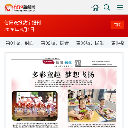
主
搜
显
页
索
示
与
信阳晚报数字报刊
回顾
隐
2026年 6月1日
藏
侧
第01版：封面
第02版：综合
第03版：民生
第04版
边
栏