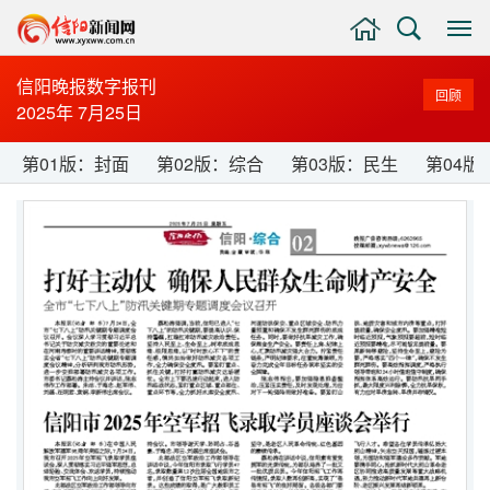
主
搜
显
页
索
示
与
信阳晚报数字报刊
回顾
隐
2025年 7月25日
藏
侧
第01版：封面
第02版：综合
第03版：民生
第04版
边
栏