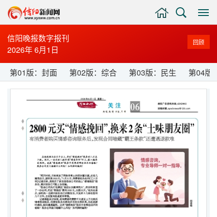
主
搜
显
页
索
示
与
信阳晚报数字报刊
回顾
隐
2026年 6月1日
藏
侧
第01版：封面
第02版：综合
第03版：民生
第04版
边
栏