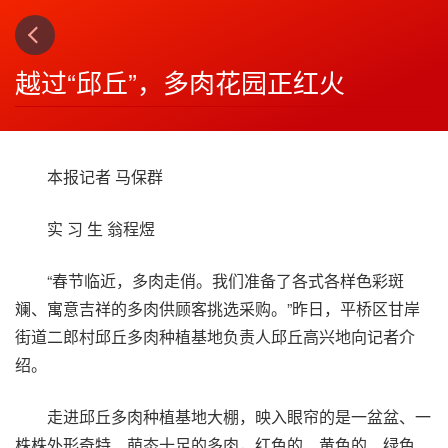
上一篇
下一篇
3
4
越过“邱丘”，多肉花园正红火
本报记者 马保群
实 习 生 翁程煜
“春节临近，多肉走俏。我们准备了各式各样色彩斑
斓、寓意吉祥的多肉供顾客挑选采购。”昨日，平桥区甘岸
街道二郎村邱丘多肉种植基地负责人邱丘高兴地向记者介
绍。
走进邱丘多肉种植基地大棚，映入眼帘的是一盆盆、一
株株外形奇特、萌态十足的多肉，红色的、黄色的、绿色