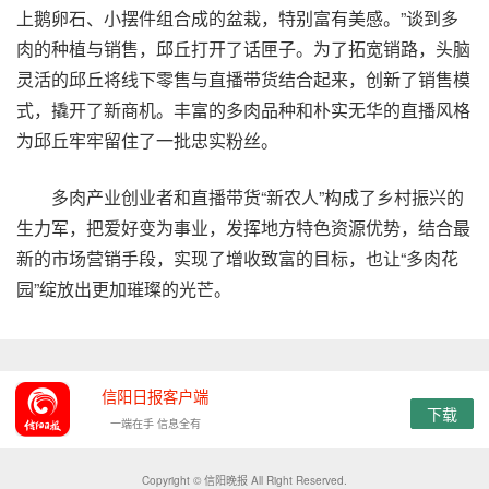
上鹅卵石、小摆件组合成的盆栽，特别富有美感。”谈到多
肉的种植与销售，邱丘打开了话匣子。为了拓宽销路，头脑
灵活的邱丘将线下零售与直播带货结合起来，创新了销售模
式，撬开了新商机。丰富的多肉品种和朴实无华的直播风格
为邱丘牢牢留住了一批忠实粉丝。
多肉产业创业者和直播带货“新农人”构成了乡村振兴的
生力军，把爱好变为事业，发挥地方特色资源优势，结合最
新的市场营销手段，实现了增收致富的目标，也让“多肉花
园”绽放出更加璀璨的光芒。
信阳日报客户端
下载
一端在手 信息全有
Copyright © 信阳晚报 All Right Reserved.