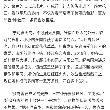
的、紫色的……连成片、排成行，让人仿佛走进了一座大花
园。看似平凡的多肉，不仅为春节增添了美丽的色彩，更为
邱丘“种”出了一条特色致富路。
“宁可食无肉，不可居无多肉。凭借着迷人的外形，软
萌的长相，小小的多肉俘获了消费者的心。”邱丘告诉记
者，自己打小就喜欢花花草草，后来发现多肉深受年轻人的
喜爱，市场前景也不错。经过多方考察，2015年，她在二
郎村租赁大棚，成立邱丘多肉园艺有限公司。起初因为缺乏
经验经历过损失，但她还是坚持了下来。通过不断地摸索、
请教和学习，如今的生意已红红火火，效益也是蒸蒸日上，
现在她种植的多肉有十五万多株、四百多个品种。
“多肉需要充足的光照，日常种养要多通风、少浇水。”
“培育多肉的盆土最好一半是颗粒土，这样能保证透气透水
不烂根。”“把不同造型、色彩缤纷的多肉种在一起，再点缀