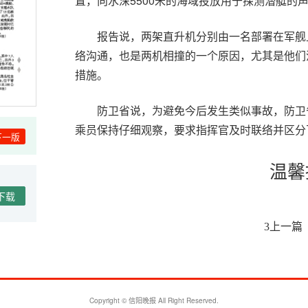
置，向水深5500米的海域投放用于探测潜艇的
报告说，两架直升机分别由一名部署在军舰
络沟通，也是两机相撞的一个原因，尤其是他们
措施。
防卫省说，为避免今后发生类似事故，防卫
乘员保持仔细观察，要求指挥官及时联络并区分飞
下一版
温馨
下载
上一篇
3
扫描二维码
Copyright © 信阳晚报 All Right Reserved.