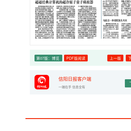
第07版：博览
PDF版阅读
上一版
信阳日报客户端
一端在手 信息全有