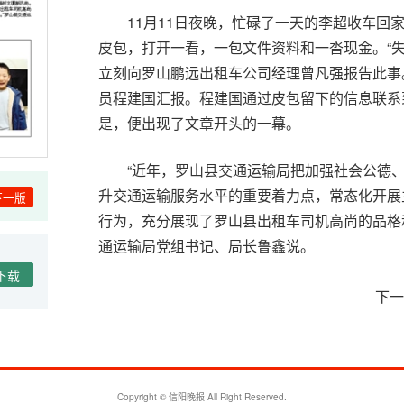
11月11日夜晚，忙碌了一天的李超收车回
皮包，打开一看，一包文件资料和一沓现金。“
立刻向罗山鹏远出租车公司经理曾凡强报告此事
员程建国汇报。程建国通过皮包留下的信息联系
是，便出现了文章开头的一幕。
“近年，罗山县交通运输局把加强社会公德
升交通运输服务水平的重要着力点，常态化开展
下一版
行为，充分展现了罗山县出租车司机高尚的品格
通运输局党组书记、局长鲁鑫说。
下载
温馨
下一
Copyright © 信阳晚报 All Right Reserved.