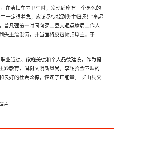
家，在清扫车内卫生时，发现后座有一个黑色的
失主一定很着急，应该尽快找到失主归还！”李超
。曾凡强第一时间向罗山县交通运输局工作人
到失主詹俊涛，并当面将皮包物归原主。于
、职业道德、家庭美德和个人品德建设，作为提
主题教育，倡树文明新风尚。李超拾金不昧的
和良好的社会公德，传递了正能量。”罗山县交
提示
篇
4