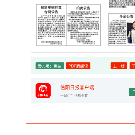
第03版：民生
PDF版阅读
上一版
信阳日报客户端
一端在手 信息全有