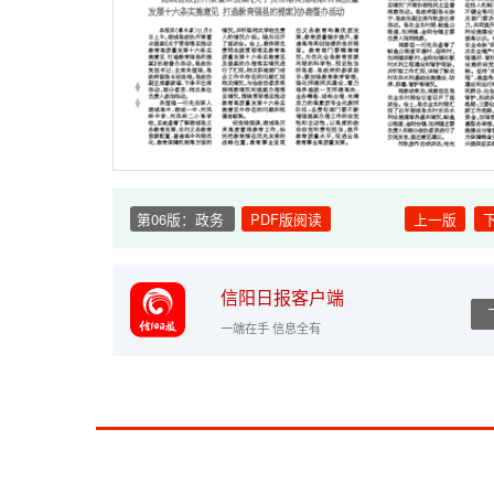
第06版：政务
PDF版阅读
上一版
信阳日报客户端
一端在手 信息全有